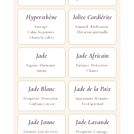
Hypersthène
Iolite Cordiérite
Ancrage
Sommeil
Méditation
Calme les pensées
Elévation spirituelle
Chasse la colère
Jade
Jade Africain
Sagesse
Harmonie
Patience
Protection
Amour
Chance
Jade Blanc
Jade de la Paix
Prospérité
Protection
Apaisement
Réussite
Confiance en soi
Éveil spirituel
Jade Jaune
Jade Lavande
Sérénité
Joie de vivre
Prospérité
Courage