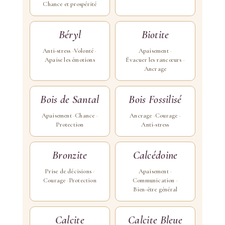
Chance et prospérité
Béryl
Biotite
Anti-stress
Volonté
Apaisement
Apaise les émotions
Évacuer les rancœurs
Ancrage
Bois de Santal
Bois Fossilisé
Apaisement
Chance
Ancrage
Courage
Protection
Anti-stress
Bronzite
Calcédoine
Prise de décisions
Apaisement
Courage
Protection
Communication
Bien-être général
Calcite
Calcite Bleue