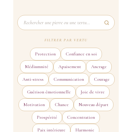
FILTRER PAR VERTU
Protection
Confiance en soi
Médiumnité
Apaisement
Ancrage
Anti-stress
Communication
Courage
Guérison émotionnelle
Joie de vivre
Motivation
Chance
Nouveau départ
Prospérité
Concentration
Paix intérieure
Harmonie