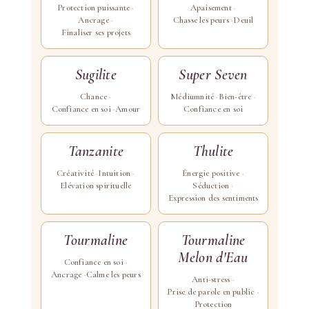
Protection puissante
Apaisement
Ancrage
Chasse les peurs
Deuil
Finaliser ses projets
Sugilite
Super Seven
Chance
Médiumnité
Bien-être
Confiance en soi
Amour
Confiance en soi
Tanzanite
Thulite
Créativité
Intuition
Énergie positive
Elévation spirituelle
Séduction
Expression des sentiments
Tourmaline
Tourmaline
Melon d'Eau
Confiance en soi
Ancrage
Calme les peurs
Anti-stress
Prise de parole en public
Protection