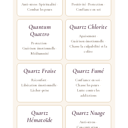
Anti-stress
Spiritualité
Positivité
Protection
Combat les peurs
Confiance en soi
Quantum
Quartz Chlorite
Quattro
Apaisement
Guérison émotionnelle
Protection
Chasse la culpabilité et la
Guérison émotionnelle
colère
Médiumnité
Quartz Fraise
Quartz Fumé
Réconfort
Confiance en soi
Libération émotionnelle
Chasse les peurs
Lâcher-prise
Lutte contre les
addictions
Quartz
Quartz Nuage
Hématoïde
Anti-stress
Concentration