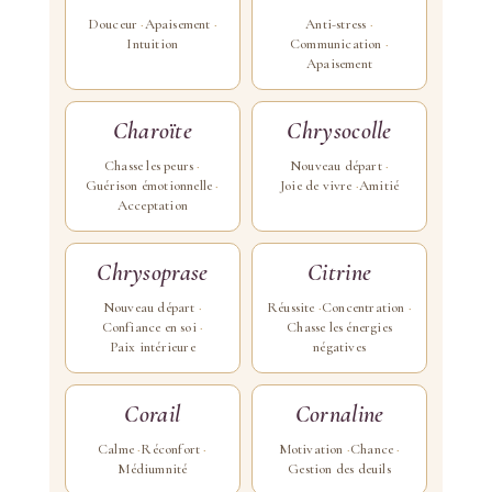
Douceur
Apaisement
Anti-stress
Intuition
Communication
Apaisement
Charoïte
Chrysocolle
Chasse les peurs
Nouveau départ
Guérison émotionnelle
Joie de vivre
Amitié
Acceptation
Chrysoprase
Citrine
Nouveau départ
Réussite
Concentration
Confiance en soi
Chasse les énergies
Paix intérieure
négatives
Corail
Cornaline
Calme
Réconfort
Motivation
Chance
Médiumnité
Gestion des deuils