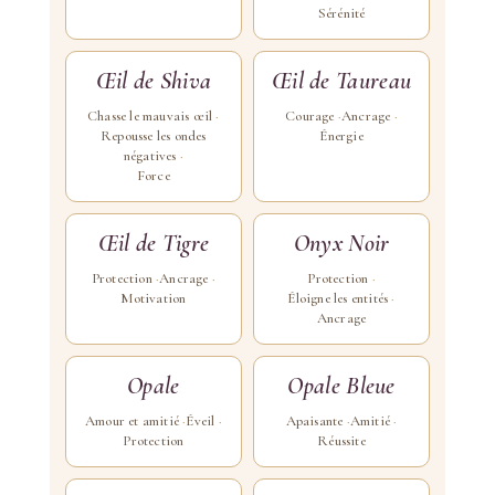
Sérénité
Œil de Shiva
Œil de Taureau
Chasse le mauvais œil
Courage
Ancrage
Repousse les ondes
Énergie
négatives
Force
Œil de Tigre
Onyx Noir
Protection
Ancrage
Protection
Motivation
Éloigne les entités
Ancrage
Opale
Opale Bleue
Amour et amitié
Éveil
Apaisante
Amitié
Protection
Réussite