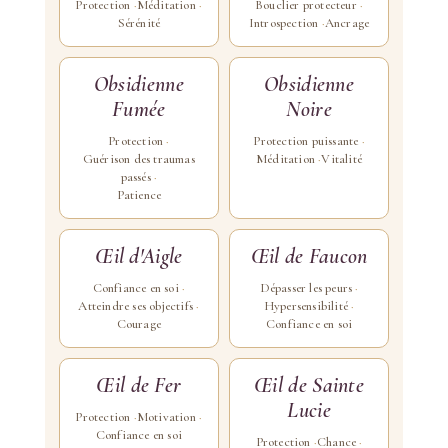
Protection
Méditation
Bouclier protecteur
Sérénité
Introspection
Ancrage
Obsidienne
Obsidienne
Fumée
Noire
Protection
Protection puissante
Guérison des traumas
Méditation
Vitalité
passés
Patience
Œil d'Aigle
Œil de Faucon
Confiance en soi
Dépasser les peurs
Atteindre ses objectifs
Hypersensibilité
Courage
Confiance en soi
Œil de Fer
Œil de Sainte
Lucie
Protection
Motivation
Confiance en soi
Protection
Chance