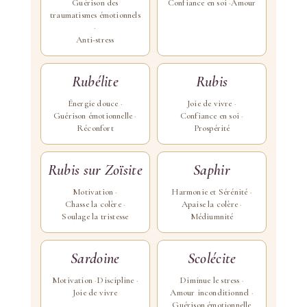
Guérison des
Confiance en soi
Amour
traumatismes émotionnels
Anti-stress
Rubélite
Rubis
Énergie douce
Joie de vivre
Guérison émotionnelle
Confiance en soi
Réconfort
Prospérité
Rubis sur Zoïsite
Saphir
Motivation
Harmonie et Sérénité
Chasse la colère
Apaise la colère
Soulage la tristesse
Médiumnité
Sardoine
Scolécite
Motivation
Discipline
Diminue le stress
Joie de vivre
Amour inconditionnel
Guérison émotionnelle