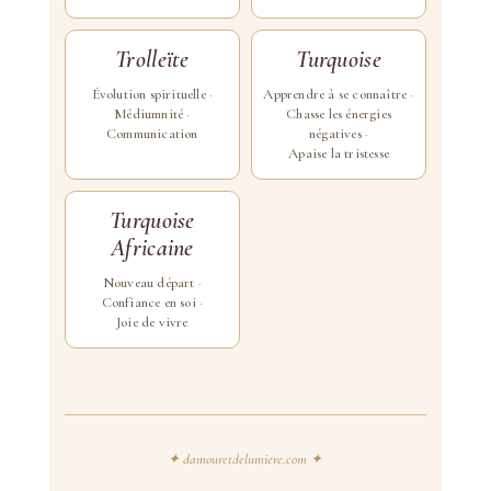
Trolleïte
Turquoise
Évolution spirituelle
Apprendre à se connaître
Médiumnité
Chasse les énergies
Communication
négatives
Apaise la tristesse
Turquoise
Africaine
Nouveau départ
Confiance en soi
Joie de vivre
✦ damouretdelumiere.com ✦