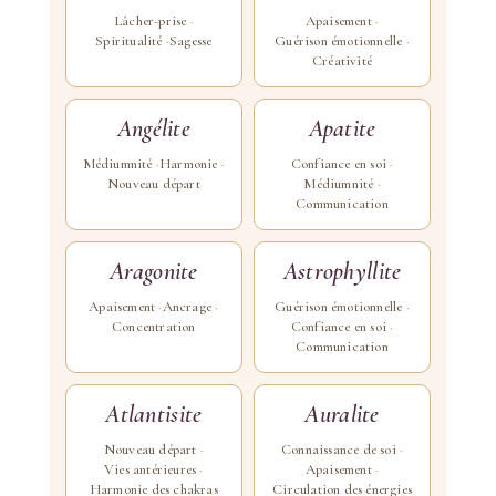
Lâcher-prise
Apaisement
Spiritualité
Sagesse
Guérison émotionnelle
Créativité
Angélite
Apatite
Médiumnité
Harmonie
Confiance en soi
Nouveau départ
Médiumnité
Communication
Aragonite
Astrophyllite
Apaisement
Ancrage
Guérison émotionnelle
Concentration
Confiance en soi
Communication
Atlantisite
Auralite
Nouveau départ
Connaissance de soi
Vies antérieures
Apaisement
Harmonie des chakras
Circulation des énergies