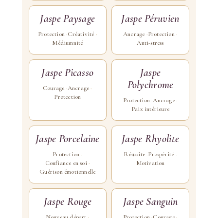
Jaspe Paysage
Jaspe Péruvien
Protection
Créativité
Ancrage
Protection
Médiumnité
Anti-stress
Jaspe Picasso
Jaspe
Polychrome
Courage
Ancrage
Protection
Protection
Ancrage
Paix intérieure
Jaspe Porcelaine
Jaspe Rhyolite
Protection
Réussite
Prospérité
Confiance en soi
Motivation
Guérison émotionnelle
Jaspe Rouge
Jaspe Sanguin
Nouveau départ
Protection
Courage