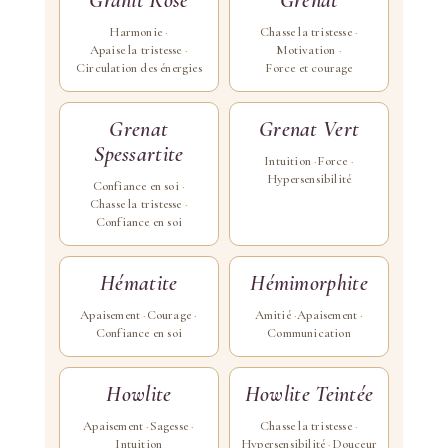
Granit Rose
Grenat
Harmonie
Chasse la tristesse
Apaise la tristesse
Motivation
Circulation des énergies
Force et courage
Grenat
Grenat Vert
Spessartite
Intuition
Force
Hypersensibilité
Confiance en soi
Chasse la tristesse
Confiance en soi
Hématite
Hémimorphite
Apaisement
Courage
Amitié
Apaisement
Confiance en soi
Communication
Howlite
Howlite Teintée
Apaisement
Sagesse
Chasse la tristesse
Intuition
Hypersensibilité
Douceur