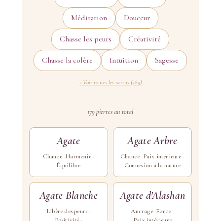
Méditation
Douceur
Chasse les peurs
Créativité
Chasse la colère
Intuition
Sagesse
+ Voir toutes les vertus (189)
179 pierres au total
Agate
Agate Arbre
Chance
Harmonie
Chance
Paix intérieure
Équilibre
Connexion à la nature
Agate Blanche
Agate d'Alashan
Libère des peurs
Ancrage
Force
Positivité
Paix intérieure