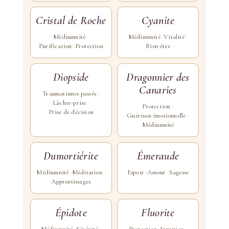
Cristal de Roche
Cyanite
Médiumnité
Médiumnité
Vitalité
Purification
Protection
Bien-être
Diopside
Dragonnier des
Canaries
Traumatismes passés
Lâcher-prise
Protection
Prise de décision
Guérison émotionnelle
Médiumnité
Dumortiérite
Émeraude
Médiumnité
Méditation
Espoir
Amour
Sagesse
Apprentissages
Épidote
Fluorite