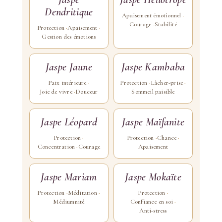
Dendritique
Apaisement émotionnel
Courage
Stabilité
Protection
Apaisement
Gestion des émotions
Jaspe Jaune
Jaspe Kambaba
Paix intérieure
Protection
Lâcher-prise
Joie de vivre
Douceur
Sommeil paisible
Jaspe Léopard
Jaspe Maïfanite
Protection
Protection
Chance
Concentration
Courage
Apaisement
Jaspe Mariam
Jaspe Mokaïte
Protection
Méditation
Protection
Médiumnité
Confiance en soi
Anti-stress