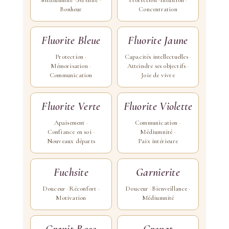
Médiumnité
Sérénité
Protection
Intuition
Bonheur
Concentration
Fluorite Bleue
Fluorite Jaune
Protection
Capacités intellectuelles
Mémorisation
Atteindre ses objectifs
Communication
Joie de vivre
Fluorite Verte
Fluorite Violette
Apaisement
Communication
Confiance en soi
Médiumnité
Nouveaux départs
Paix intérieure
Fuchsite
Garnierite
Douceur
Réconfort
Douceur
Bienveillance
Motivation
Médiumnité