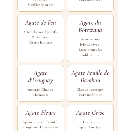
Confiance en soi
Agate de Feu
Agate du
Botswana
Atteindre ses objectifs
Protection
Apaisement
Chasse les peurs
Joie de vivre
Lutte contre les
addictions
Agate
Agate Feuille de
d'Uruguay
Bambou
Ancrage
Chance
Chance
Ancrage
Harmonie
Paix intérieure
Agate Fleurs
Agate Grise
Apaisement et Sérénité
Douceur
Prospérité
Lâcher-prise
Esprit d'analyse