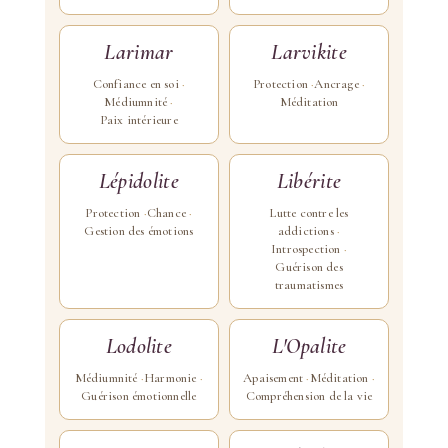
Larimar
Larvikite
Confiance en soi
Protection
Ancrage
Médiumnité
Méditation
Paix intérieure
Lépidolite
Libérite
Protection
Chance
Lutte contre les
Gestion des émotions
addictions
Introspection
Guérison des
traumatismes
Lodolite
L'Opalite
Médiumnité
Harmonie
Apaisement
Méditation
Guérison émotionnelle
Compréhension de la vie