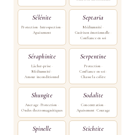
Sélénite
Septaria
Protection
Introspection
Médiumnité
Apaisement
Guérison émotionnelle
Confiance en soi
Séraphinite
Serpentine
Lâcher-prise
Protection
Médiumnité
Confiance en soi
Amour inconditionnel
Chasse la colère
Shungite
Sodalite
Ancrage
Protection
Concentration
Ondes électromagnétiques
Apaisement
Courage
Spinelle
Stichtite