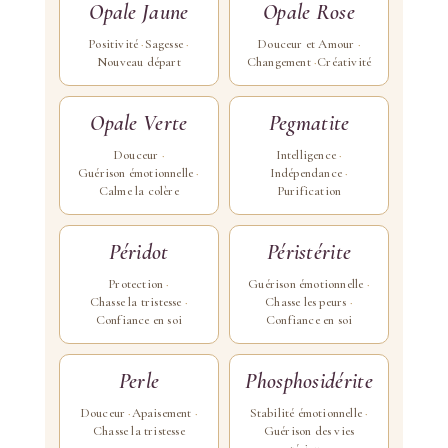
Opale Jaune
Opale Rose
Positivité
Sagesse
Douceur et Amour
Nouveau départ
Changement
Créativité
Opale Verte
Pegmatite
Douceur
Intelligence
Guérison émotionnelle
Indépendance
Calme la colère
Purification
Péridot
Péristérite
Protection
Guérison émotionnelle
Chasse la tristesse
Chasse les peurs
Confiance en soi
Confiance en soi
Perle
Phosphosidérite
Douceur
Apaisement
Stabilité émotionnelle
Chasse la tristesse
Guérison des vies