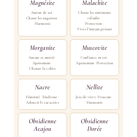
Magnésite
Malachite
Amour de soi
Chasse les sentiments
Chasse les angoisses
refoulés
Harmonie
Protection
Vivre l'instant présent
Morganite
Muscovite
Amour et amitié
Confiance en soi
Apaisement
Apaisement
Protection
Chasser la colère
Nacre
Nellite
Féminité
Tendresse
Joie de vivre
Douceur
Adoucit le caractère
Harmonie
Obsidienne
Obsidienne
Acajou
Dorée