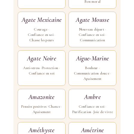
Bon moral
Agate Mexicaine
Agate Mousse
Courage
Nouveau départ
Confiance en soi
Confiance en soi
Chasse les peurs
Communication
Agate Noire
Aigue-Marine
Anti-stress
Protection
Bonheur
Confiance en soi
Communication douce
Apaisement
Amazonite
Ambre
Pensées positives
Chance
Confiance en soi
Apaisement
Purification
Joie de vivre
Améthyste
Amétrine