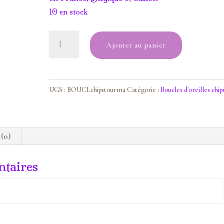
10 en stock
quantité
Ajouter au panier
de
Boucles
chips
Tourmaline
UGS :
BOUCLchipstourma
Catégorie :
Boucles d'oreilles chip
 (0)
taires