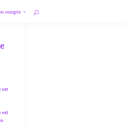
n compte
ne
e est
 est
on