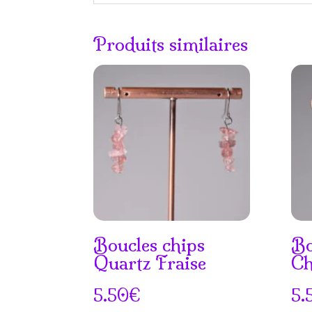
Produits similaires
Boucles chips
Bo
Quartz Fraise
Ch
5.50
€
5.