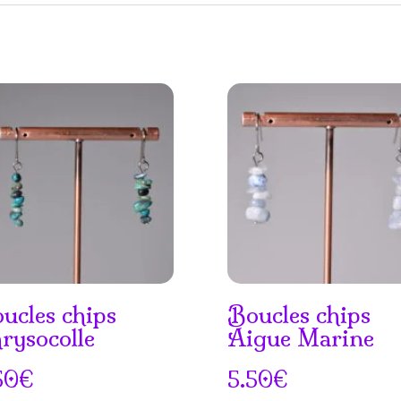
ucles chips
Boucles chips
rysocolle
Aigue Marine
50
€
5.50
€