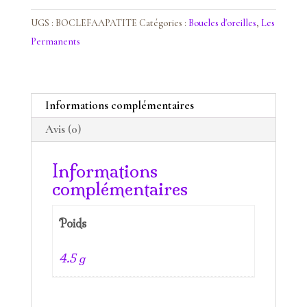
d'oreilles
Apatite
UGS :
BOCLEFAAPATITE
Catégories :
Boucles d'oreilles
,
Les
Permanents
Informations complémentaires
Avis (0)
Informations
complémentaires
Poids
4.5 g