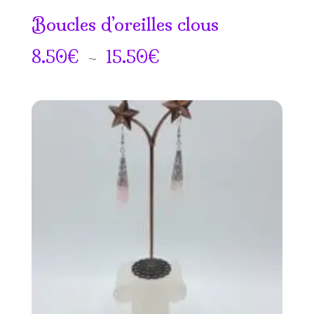
Boucles d’oreilles clous
Plage
8.50
€
–
15.50
€
de
prix :
8.50€
à
15.50€