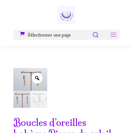
Sélectionner une page
Zoom
Boucles d’oreilles