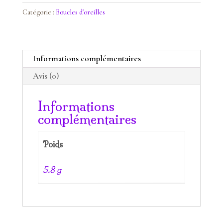
bohème
Catégorie :
Boucles d'oreilles
Pierre
de
soleil
Informations complémentaires
Avis (0)
Informations
complémentaires
Poids
5.8 g