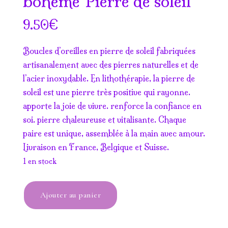
bohème Pierre de soleil
€
9.50
Boucles d’oreilles en pierre de soleil fabriquées
artisanalement avec des pierres naturelles et de
l’acier inoxydable. En lithothérapie, la pierre de
soleil est une pierre très positive qui rayonne.
apporte la joie de vivre. renforce la confiance en
soi. pierre chaleureuse et vitalisante. Chaque
paire est unique, assemblée à la main avec amour.
Livraison en France, Belgique et Suisse.
1 en stock
quantité
Ajouter au panier
de
Boucles
d'oreilles