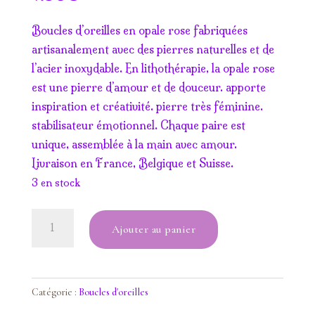
Boucles d’oreilles en opale rose fabriquées
artisanalement avec des pierres naturelles et de
l’acier inoxydable. En lithothérapie, la opale rose
est une pierre d’amour et de douceur. apporte
inspiration et créativité. pierre très féminine.
stabilisateur émotionnel. Chaque paire est
unique, assemblée à la main avec amour.
Livraison en France, Belgique et Suisse.
3 en stock
quantité
Ajouter au panier
de
Boucles
d'oreilles
Nacre,
Catégorie :
Boucles d'oreilles
Opale