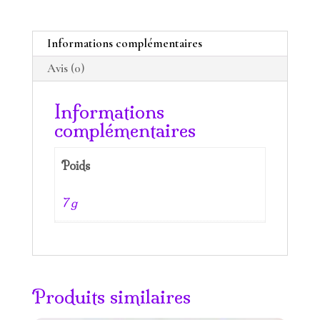
rose
des
Informations complémentaires
andes
Avis (0)
Informations
complémentaires
Poids
7 g
Produits similaires