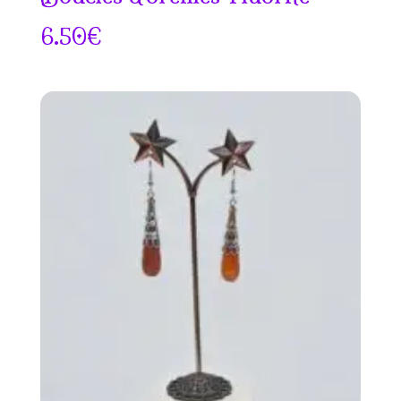
6.50
€