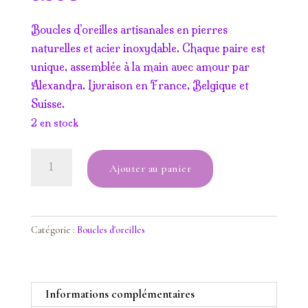
Boucles d’oreilles artisanales en pierres
naturelles et acier inoxydable. Chaque paire est
unique, assemblée à la main avec amour par
Alexandra. Livraison en France, Belgique et
Suisse.
2 en stock
quantité
Ajouter au panier
de
Boucles
d'oreilles
Œil
Catégorie :
Boucles d'oreilles
de
tigre
Informations complémentaires