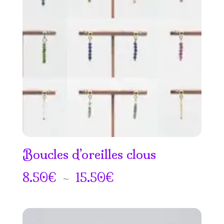
Boucles d’oreilles clous
Plage
8.50
€
–
15.50
€
de
prix :