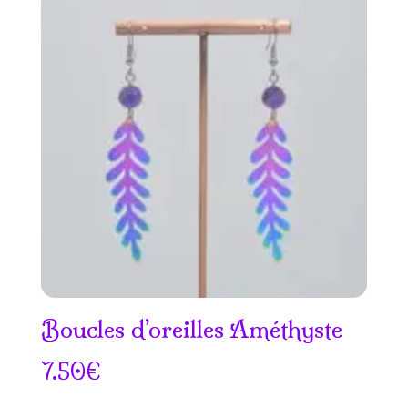
8.50€
à
15.50€
Boucles d’oreilles Améthyste
7.50
€