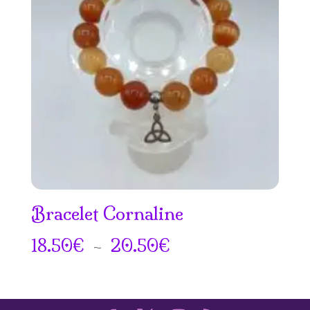
Bracelet Cornaline
Plage
18.50
€
–
20.50
€
de
prix :