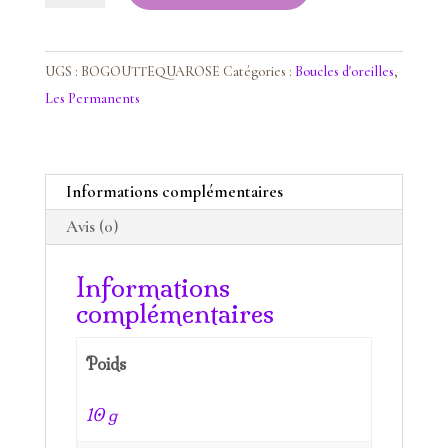
Boucles
d'oreilles
Quartz
UGS :
BOGOUTTEQUAROSE
Catégories :
Boucles d'oreilles
,
rose
Les Permanents
Informations complémentaires
Avis (0)
Informations
complémentaires
Poids
10 g