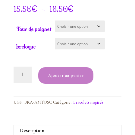
Plage
€
–
€
15.50
16.50
de
prix :
Tour de poignet
15.50€
à
breloque
16.50€
quantité
Ajouter au panier
de
Bracelet
Ame
Toscane
UGS :
BRA-AMTOSC
Catégorie :
Bracelets inspirés
Description