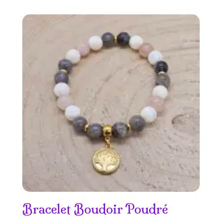
de
prix :
15.50€
à
16.50€
Bracelet Boudoir Poudré