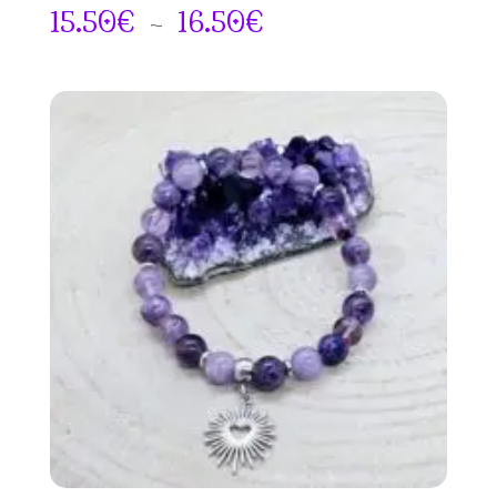
Plage
15.50
€
–
16.50
€
de
prix :
15.50€
à
16.50€