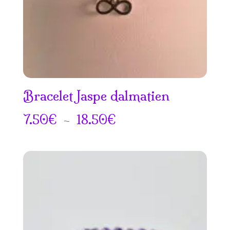
Bracelet Jaspe dalmatien
Plage
7.50
€
–
18.50
€
de
prix :
7.50€
à
18.50€