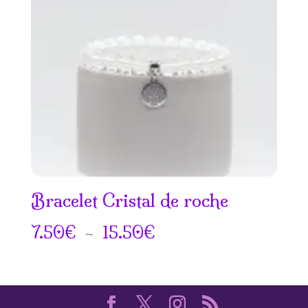
18.50€
Bracelet Cristal de roche
Plage
7.50
€
–
15.50
€
de
prix :