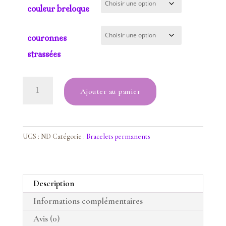
couleur breloque
couronnes
strassées
quantité
Ajouter au panier
de
bracelet
calcédoine
UGS :
ND
Catégorie :
Bracelets permanents
Description
Informations complémentaires
Avis (0)