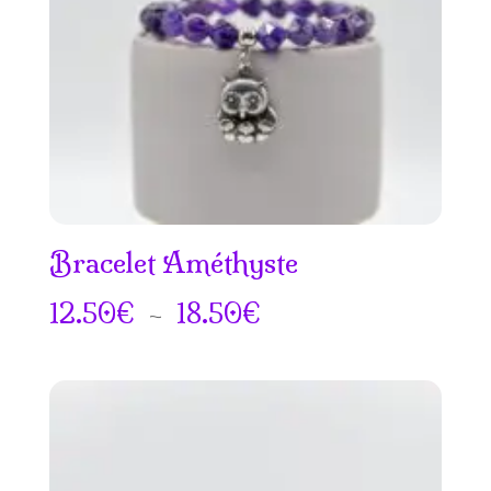
Bracelet Améthyste
Plage
12.50
€
–
18.50
€
de
prix :
12.50€
à