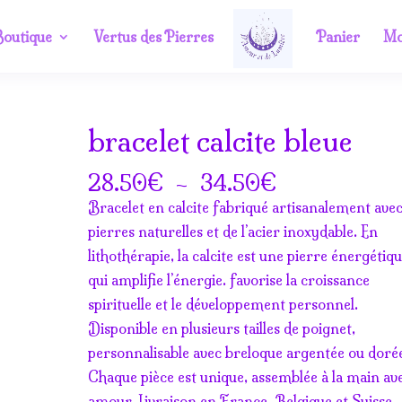
outique
Vertus des Pierres
Panier
Mo
bracelet calcite bleue
m
Plage
€
–
€
28.50
34.50
de
Bracelet en calcite fabriqué artisanalement avec
prix :
pierres naturelles et de l’acier inoxydable. En
28.50€
lithothérapie, la calcite est une pierre énergétiq
à
qui amplifie l’énergie. favorise la croissance
34.50€
spirituelle et le développement personnel.
Disponible en plusieurs tailles de poignet,
personnalisable avec breloque argentée ou doré
Chaque pièce est unique, assemblée à la main av
amour. Livraison en France, Belgique et Suisse.