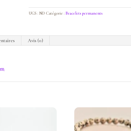
calcite
bleue
UGS :
ND
Catégorie :
Bracelets permanents
ntaires
Avis (0)
8mm