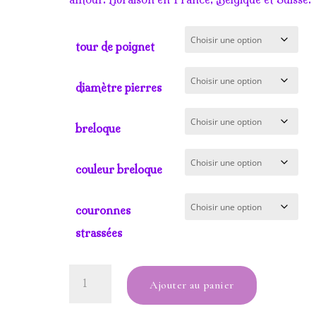
tour de poignet
diamètre pierres
breloque
couleur breloque
couronnes
strassées
quantité
Ajouter au panier
de
bracelet