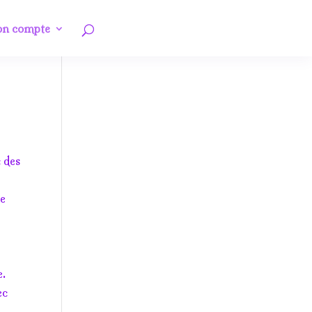
n compte
 des
ue
e.
ec