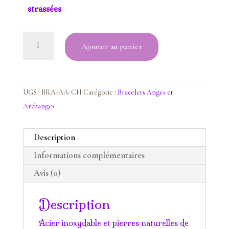
strassées
quantité
Ajouter au panier
de
Bracelet
Chamuel
UGS :
BRA-AA-CH
Catégorie :
Bracelets Anges et
Archanges
Description
Informations complémentaires
Avis (0)
Description
Acier inoxydable et pierres naturelles de