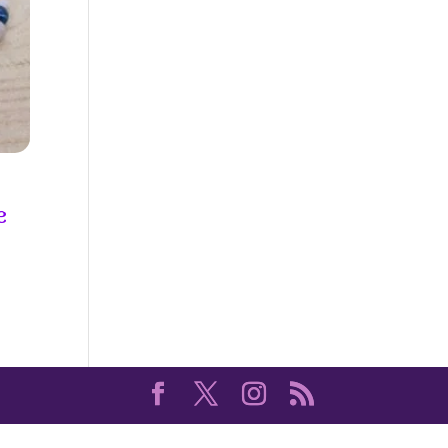
e
Plage
de
prix :
17.50€
à