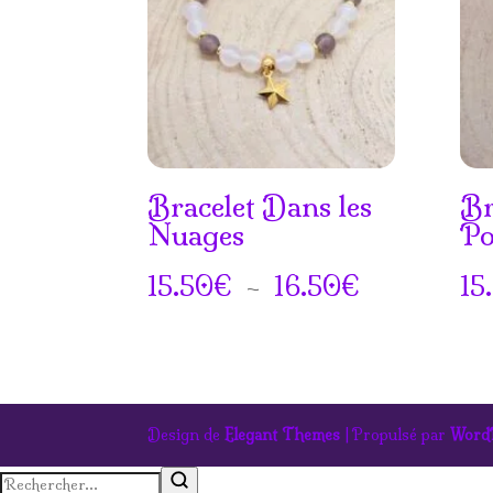
Bracelet Dans les
Br
Nuages
Po
Plage
15.50
€
–
16.50
€
15
de
prix :
15.50€
Design de
Elegant Themes
| Propulsé par
Word
à