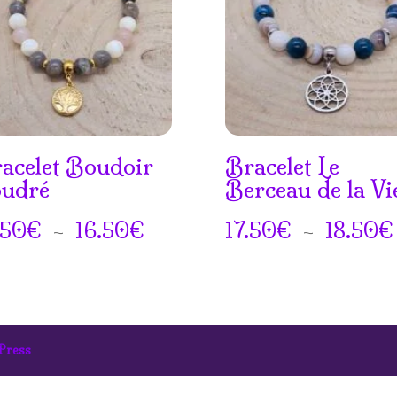
acelet Boudoir
Bracelet Le
udré
Berceau de la Vi
Plage
.50
€
–
16.50
€
17.50
€
–
18.50
€
de
prix :
15.50€
Press
à