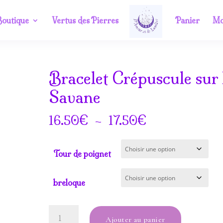
outique
Vertus des Pierres
Panier
Mo
Bracelet Crépuscule sur 
Savane
m
Plage
€
–
€
16.50
17.50
de
prix :
Tour de poignet
16.50€
à
breloque
17.50€
quantité
Ajouter au panier