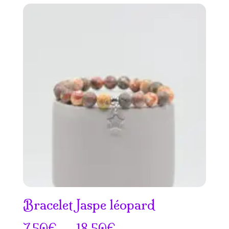
prix :
8.50€
à
21.50€
Bracelet Jaspe léopard
Plage
7.50
€
–
18.50
€