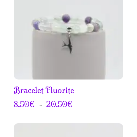
Bracelet Fluorite
Plage
8.50
€
–
20.50
€
de
prix :