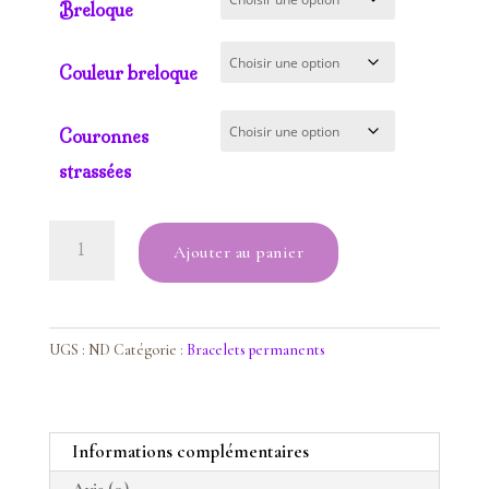
Breloque
Couleur breloque
Couronnes
strassées
quantité
Ajouter au panier
de
Bracelet
Howlite
UGS :
ND
Catégorie :
Bracelets permanents
Informations complémentaires