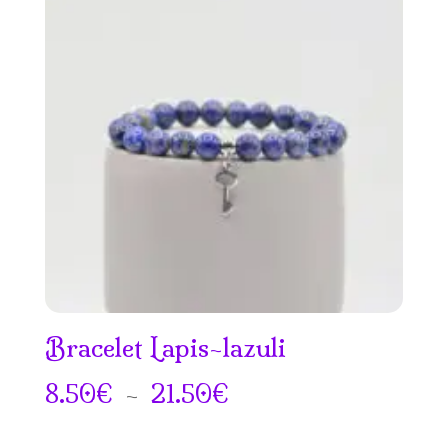
8.50€
à
20.50€
Bracelet Lapis-lazuli
Plage
8.50
€
–
21.50
€
de