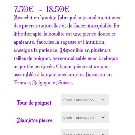
Plage
€
–
€
7.50
18.50
de
Bracelet en howlite fabriqué artisanalement avec
prix :
des pierres naturelles et de l’acier inoxydable. En
7.50€
lithothérapie, la howlite est une pierre douce et
à
apaisante. favorise la sagesse et l’intuition.
18.50€
enseigne la patience. Disponible en plusieurs
tailles de poignet, personnalisable avec breloque
argentée ou dorée. Chaque pièce est unique,
assemblée à la main avec amour. Livraison en
France, Belgique et Suisse.
Tour de poignet
Diamètre pierre