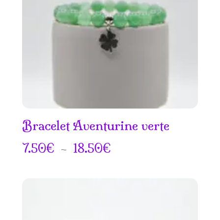
18.50€
Bracelet Aventurine verte
Plage
7.50
€
–
18.50
€
de
prix :
7.50€