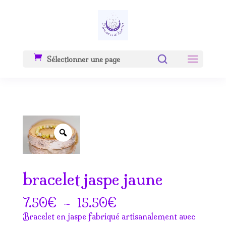
Sélectionner une page
Zoom
bracelet jaspe jaune
Plage
€
–
€
7.50
15.50
de
Bracelet en jaspe fabriqué artisanalement avec