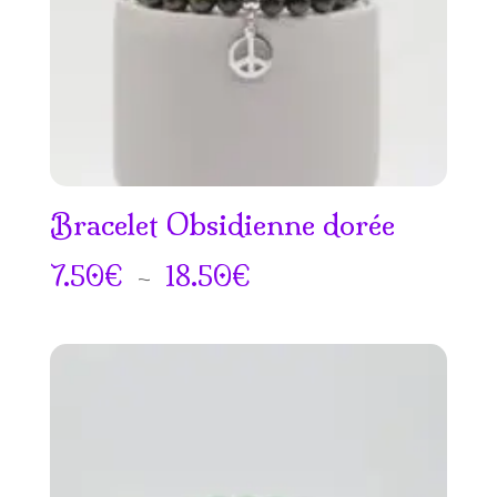
Bracelet Obsidienne dorée
Plage
7.50
€
–
18.50
€
de
prix :
7.50€
à