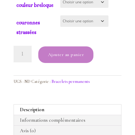
couleur breloque
couronnes
strassées
quantité
Ajouter au panier
de
bracelet
jaspe
jaune
UGS :
ND
Catégorie :
Bracelets permanents
Description
Informations complémentaires
Avis (0)