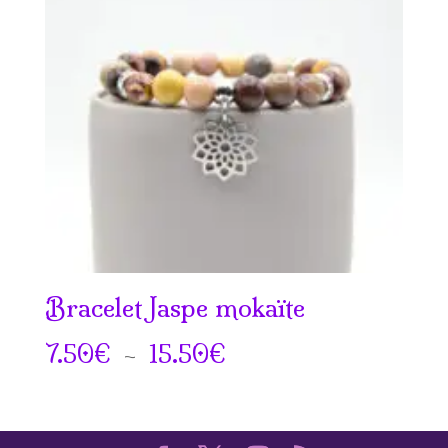
à
18.50€
Bracelet Jaspe mokaïte
Plage
7.50
€
–
15.50
€
de
prix :