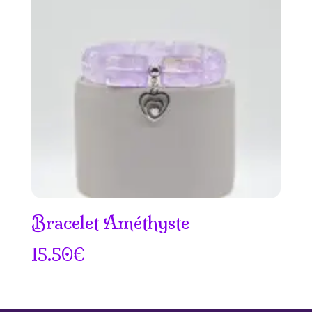
à
20.50€
Bracelet Améthyste
15.50
€