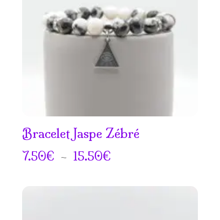
Bracelet Jaspe Zébré
Plage
7.50
€
–
15.50
€
de
prix :
7.50€