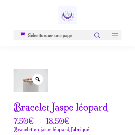
Sélectionner une page
Zoom
Bracelet Jaspe léopard
Plage
€
–
€
7.50
18.50
de
Bracelet en jaspe léopard fabriqué