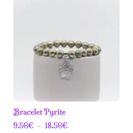
prix :
7.50€
à
15.50€
Bracelet Pyrite
Plage
9.50
€
–
18.50
€