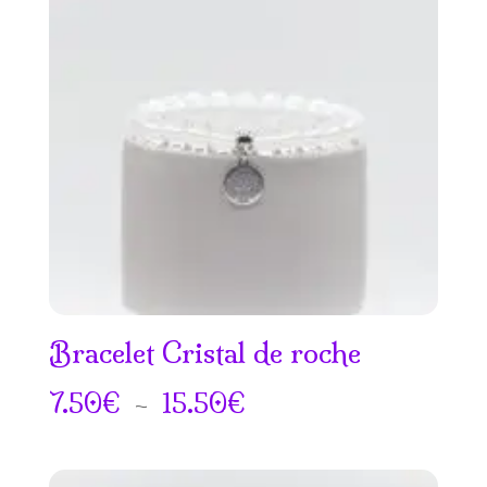
à
15.50€
Bracelet Cristal de roche
Plage
7.50
€
–
15.50
€
de