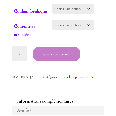
Couleur breloque
Couronnes
strassées
quantité
Ajouter au panier
de
Bracelet
Jaspe
léopard
UGS :
BRA_JASPleo
Catégorie :
Bracelets permanents
Informations complémentaires
Avis (0)