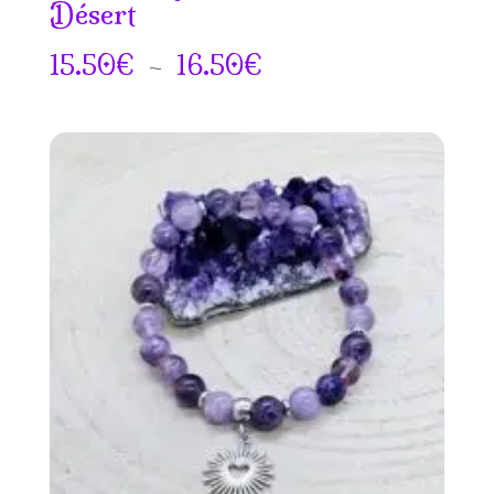
Désert
Plage
15.50
€
–
16.50
€
de
prix :
15.50€
à
16.50€