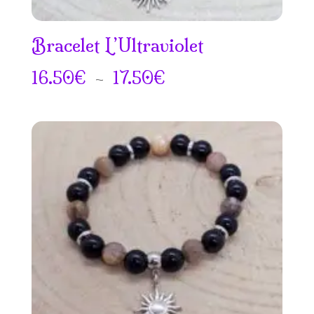
Bracelet L’Ultraviolet
Plage
16.50
€
–
17.50
€
de
prix :
16.50€
à
17.50€