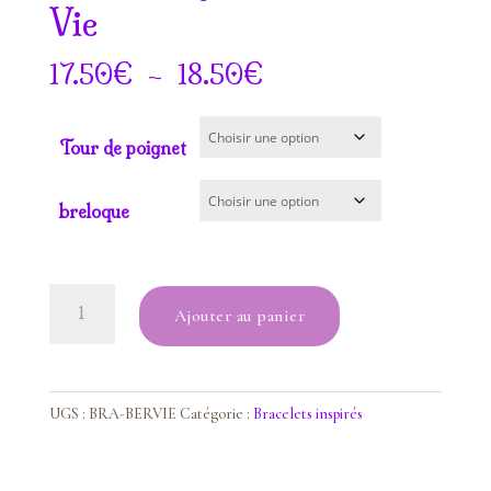
Vie
Plage
€
–
€
17.50
18.50
de
prix :
Tour de poignet
17.50€
à
breloque
18.50€
quantité
Ajouter au panier
de
Bracelet
Le
Berceau
UGS :
BRA-BERVIE
Catégorie :
Bracelets inspirés
de
la