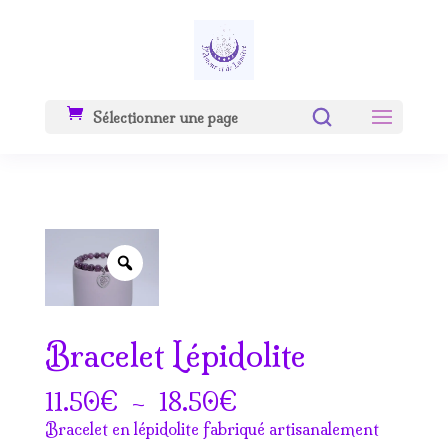
Sélectionner une page
Zoom
Bracelet Lépidolite
Plage
€
–
€
11.50
18.50
de
Bracelet en lépidolite fabriqué artisanalement