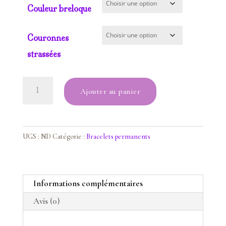
Couleur breloque
Couronnes
strassées
quantité
Ajouter au panier
de
Bracelet
Lépidolite
UGS :
ND
Catégorie :
Bracelets permanents
Informations complémentaires
Avis (0)