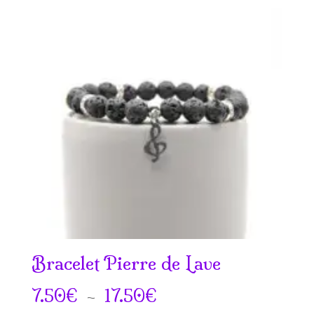
prix :
9.50€
à
21.50€
Bracelet Pierre de Lave
Plage
7.50
€
–
17.50
€