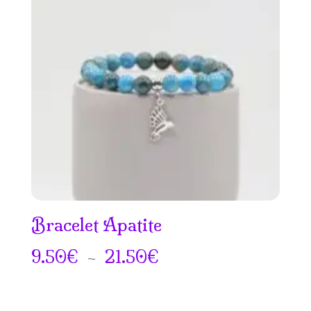
Bracelet Apatite
Plage
9.50
€
–
21.50
€
de