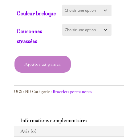
Couleur breloque
Couronnes
strassées
quantité
Ajouter au panier
de
Bracelet
Oeil
de
UGS :
ND
Catégorie :
Bracelets permanents
taureau
Informations complémentaires
Avis (0)