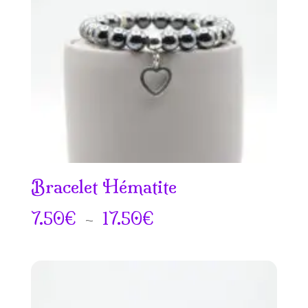
Bracelet Hématite
Plage
7.50
€
–
17.50
€
de
prix :
7.50€