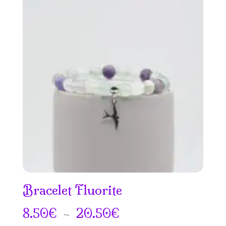
prix :
7.50€
à
15.50€
Bracelet Fluorite
Plage
8.50
€
–
20.50
€