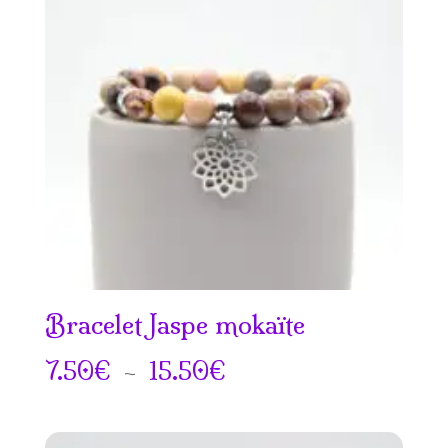
à
17.50€
Bracelet Jaspe mokaïte
Plage
7.50
€
–
15.50
€
de