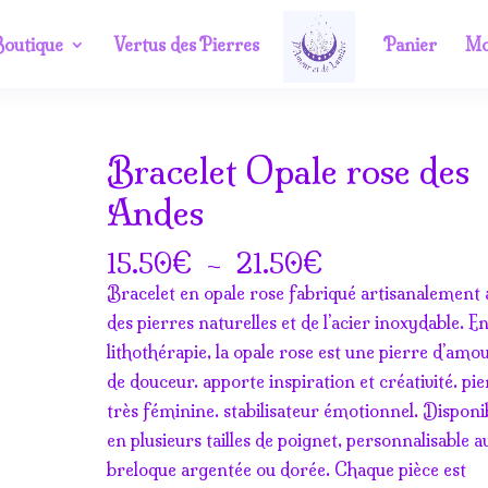
outique
Vertus des Pierres
Panier
Mo
Bracelet Opale rose des
Andes
m
Plage
€
–
€
15.50
21.50
de
Bracelet en opale rose fabriqué artisanalement 
prix :
des pierres naturelles et de l’acier inoxydable. E
15.50€
lithothérapie, la opale rose est une pierre d’amo
à
de douceur. apporte inspiration et créativité. pi
21.50€
très féminine. stabilisateur émotionnel. Disponi
en plusieurs tailles de poignet, personnalisable a
breloque argentée ou dorée. Chaque pièce est