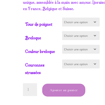
unique, assemblée à la main avec amour. Livrais
en France, Belgique et Suisse.
Tour de poignet
Breloque
Couleur breloque
Couronnes
strassées
quantité
Ajouter au panier
de
Bracelet