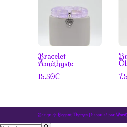
Bracelet
Br
Améthyste
Ob
15.50
€
7.
Design de
Elegant Themes
| Propulsé par
Word