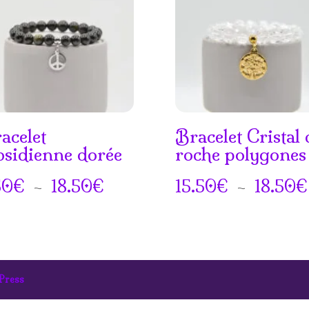
acelet
Bracelet Cristal 
sidienne dorée
roche polygones
Plage
50
€
–
18.50
€
15.50
€
–
18.50
€
de
prix :
7.50€
Press
à