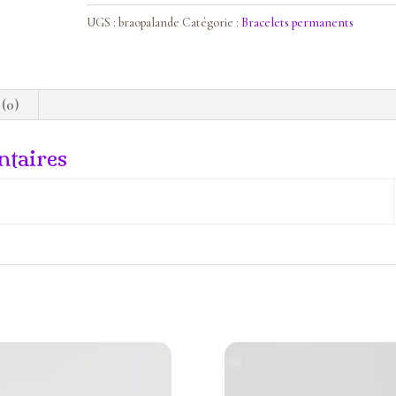
Opale
rose
UGS :
braopalande
Catégorie :
Bracelets permanents
des
Andes
 (0)
taires