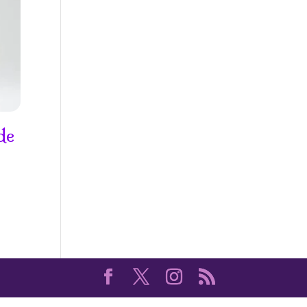
de
Plage
de
prix :
15.50€
à