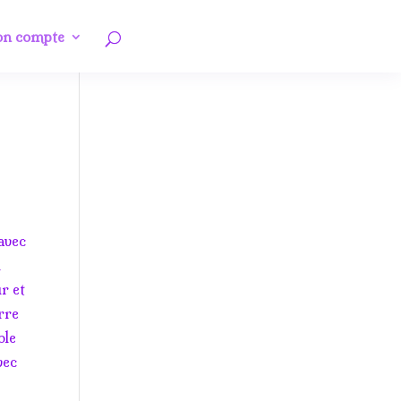
n compte
avec
n
ur et
erre
ble
vec