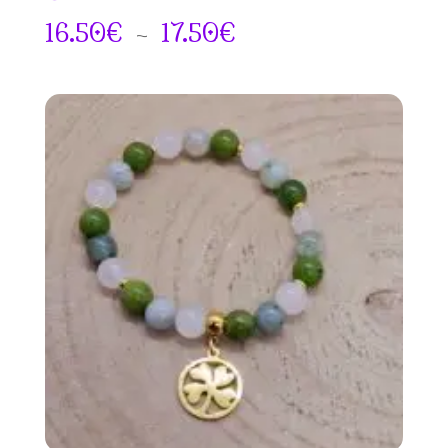
Plage
16.50
€
–
17.50
€
de
prix :
16.50€
à
17.50€