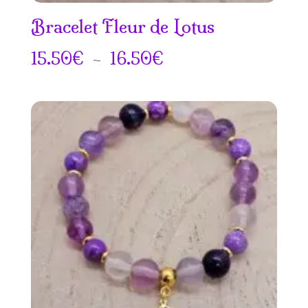
Bracelet Fleur de Lotus
Plage
15.50
€
–
16.50
€
de
prix :
15.50€
à
16.50€