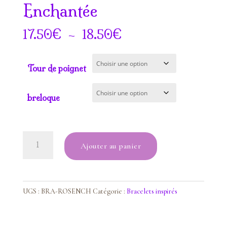
Enchantée
Plage
€
–
€
17.50
18.50
de
prix :
Tour de poignet
17.50€
à
breloque
18.50€
quantité
Ajouter au panier
de
Bracelet
Roseraie
Enchantée
UGS :
BRA-ROSENCH
Catégorie :
Bracelets inspirés