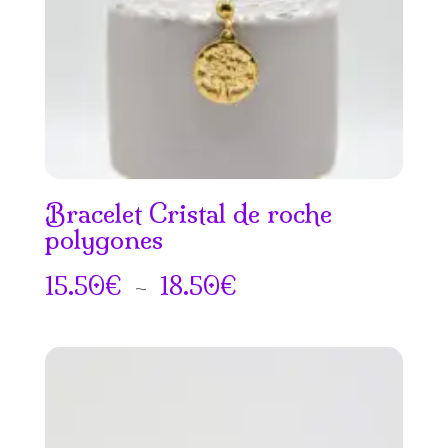
Bracelet Cristal de roche
polygones
Plage
15.50
€
–
18.50
€
de
prix :
15.50€
à