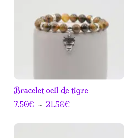
18.50€
Bracelet oeil de tigre
Plage
7.50
€
–
21.50
€
de
prix :