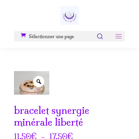
Sélectionner une page
Zoom
bracelet synergie
minérale liberté
Plage
€
–
€
11.50
17.50