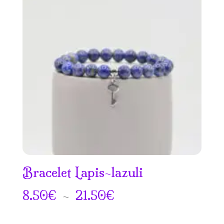
7.50€
à
21.50€
Bracelet Lapis-lazuli
Plage
8.50
€
–
21.50
€
de