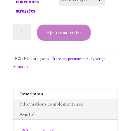
couronnes
strassées
quantité
Ajouter au panier
de
bracelet
synergie
minérale
UGS :
ND
Catégories :
Bracelets permanents
,
Synergie
liberté
Minérale
Description
Informations complémentaires
Avis (0)