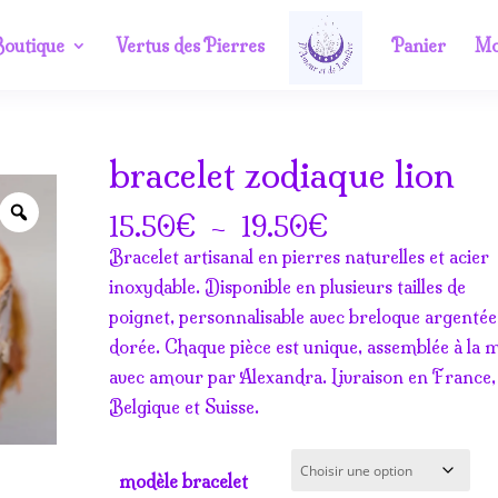
outique
Vertus des Pierres
Panier
Mo
bracelet zodiaque lion
Zoom
Plage
€
–
€
15.50
19.50
de
Bracelet artisanal en pierres naturelles et acier
prix :
inoxydable. Disponible en plusieurs tailles de
15.50€
poignet, personnalisable avec breloque argentée
à
dorée. Chaque pièce est unique, assemblée à la 
19.50€
avec amour par Alexandra. Livraison en France,
Belgique et Suisse.
modèle bracelet