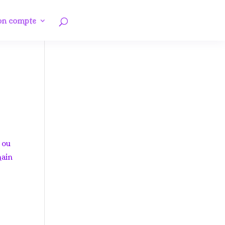
n compte
 ou
main