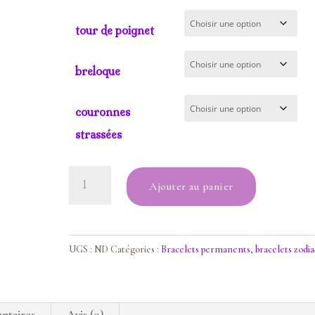
tour de poignet
breloque
couronnes
strassées
quantité
Ajouter au panier
de
bracelet
zodiaque
lion
UGS :
ND
Catégories :
Bracelets permanents
,
bracelets zodi
ntaires
Avis (0)