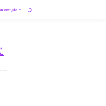
n compte
la
le.