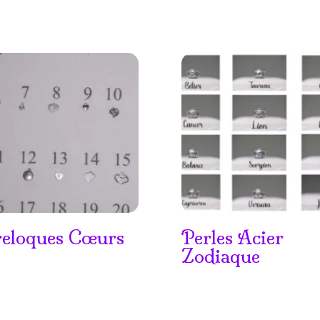
eloques Cœurs
Perles Acier
Zodiaque