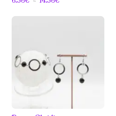
6.50
€
–
14.50
€
de
prix :
6.50€
à
14.50€