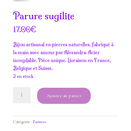
Parure sugilite
€
17.00
Bijou artisanal en pierres naturelles, fabriqué à
la main avec amour par Alexandra. Acier
inoxydable. Pièce unique. Livraison en France,
Belgique et Suisse.
2 en stock
quantité
Ajouter au panier
de
Parure
sugilite
Catégorie :
Parures