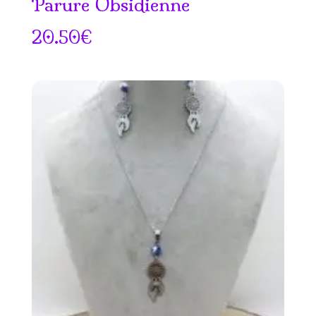
Parure Obsidienne
20.50
€