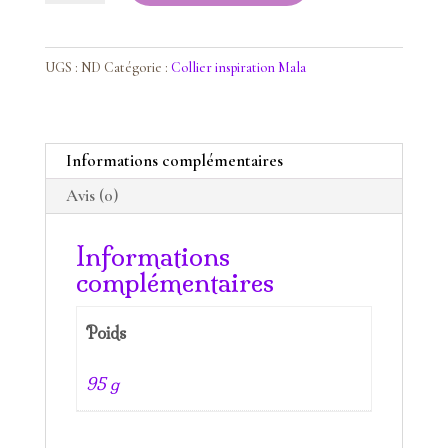
Sautoir
Mala
Oeil
UGS :
ND
Catégorie :
Collier inspiration Mala
de
tigre
Informations complémentaires
Avis (0)
Informations
complémentaires
Poids
95 g