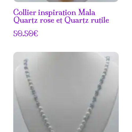
Collier inspiration Mala
Quartz rose et Quartz rutile
50.50
€