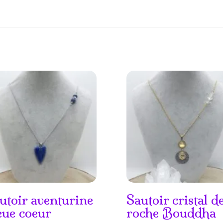
utoir aventurine
Sautoir cristal d
eue coeur
roche Bouddha