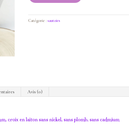
Sautoir
vitrail
Catégorie :
sautoirs
ntaires
Avis (0)
mm, croix en laiton sans nickel, sans plomb, sans cadmium