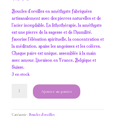
Boucles d’oreilles en améthyste fabriquées
artisanalement avec des pierres naturelles et de
l’acier inoxydable. En lithothérapie, la améthyste
est une pierre de la sagesse et de l’humilité.
favorise l’élévation spirituelle, la concentration et
la méditation. apaise les angoisses et les colères.
Chaque paire est unique, assemblée à la main
avec amour. Livraison en France, Belgique et
Suisse.
3 en stock
quantité
Ajouter au panier
de
Boucles
d'oreilles
attrape-
Catégorie :
Boucles d'oreilles