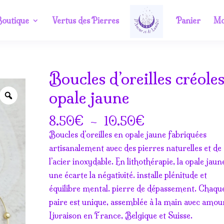
outique
Vertus des Pierres
Panier
Mo
Boucles d’oreilles créole
opale jaune
Zoom
Plage
€
–
€
8.50
10.50
de
Boucles d’oreilles en opale jaune fabriquées
prix :
artisanalement avec des pierres naturelles et de
8.50€
l’acier inoxydable. En lithothérapie, la opale jaun
à
une écarte la négativité. installe plénitude et
10.50€
équilibre mental. pierre de dépassement. Chaqu
paire est unique, assemblée à la main avec amou
Livraison en France, Belgique et Suisse.