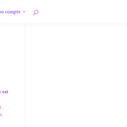
n compte
s
e est
e
r.