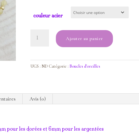
couleur acier
quantité
Ajouter au panier
de
Boucles
d'oreilles
créoles
UGS :
ND
Catégorie :
Boucles d'oreilles
opale
jaune
ntaires
Avis (0)
4mm pour les dorées et 6mm pour les argentées