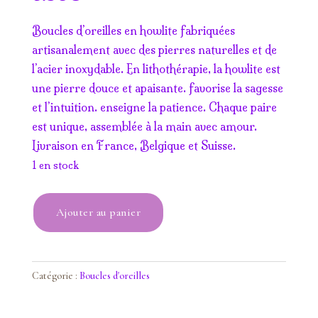
Boucles d’oreilles en howlite fabriquées
artisanalement avec des pierres naturelles et de
l’acier inoxydable. En lithothérapie, la howlite est
une pierre douce et apaisante. favorise la sagesse
et l’intuition. enseigne la patience. Chaque paire
est unique, assemblée à la main avec amour.
Livraison en France, Belgique et Suisse.
1 en stock
quantité
Ajouter au panier
de
Boucles
d'oreilles
Howlite
Catégorie :
Boucles d'oreilles
fleur
de