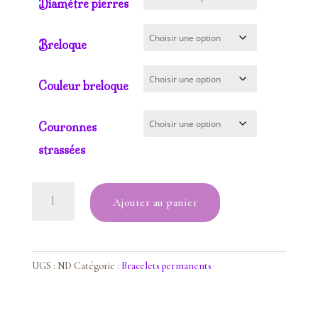
Diamètre pierres
Breloque
Couleur breloque
Couronnes
strassées
quantité
Ajouter au panier
de
Bracelet
Bois
fossilisé
UGS :
ND
Catégorie :
Bracelets permanents