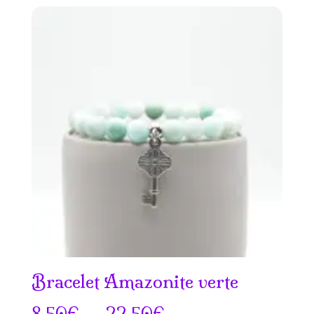
prix :
7.50€
à
18.50€
Bracelet Amazonite verte
Plage