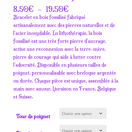
Plage
€
–
€
8.50
19.50
de
Bracelet en bois fossilisé fabriqué
prix :
artisanalement avec des pierres naturelles et de
8.50€
l’acier inoxydable. En lithothérapie, la bois
à
fossilisé est une très forte pierre d’ancrage.
19.50€
active une reconnexion avec la terre-mère.
pierre de courage qui aide à lutter contre
l’adversité. Disponible en plusieurs tailles de
poignet, personnalisable avec breloque argentée
ou dorée. Chaque pièce est unique, assemblée à la
main avec amour. Livraison en France, Belgique
et Suisse.
Tour de poignet