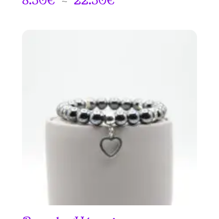
8.50
€
–
22.50
€
de
prix :
8.50€
à
22.50€