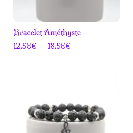
Bracelet Améthyste
Plage
12.50
€
–
18.50
€
de
prix :
12.50€
à
18.50€