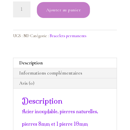
quantité
Ajouter au panier
de
Bracelet
Jaspe
paysage
UGS :
ND
Catégorie :
Bracelets permanents
et
Opale
rose
Description
Informations complémentaires
Avis (0)
Description
Acier inoxydable, pierres naturelles,
pierres 8mm et 1 pierre 10mm