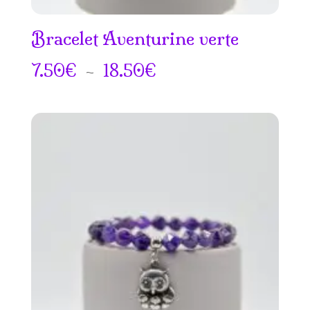
Bracelet Aventurine verte
Plage
7.50
€
–
18.50
€
de
prix :
7.50€
à
18.50€