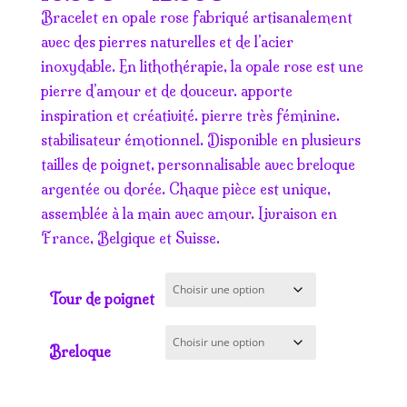
de
Bracelet en opale rose fabriqué artisanalement
prix :
avec des pierres naturelles et de l’acier
10.50€
inoxydable. En lithothérapie, la opale rose est une
à
pierre d’amour et de douceur. apporte
12.50€
inspiration et créativité. pierre très féminine.
stabilisateur émotionnel. Disponible en plusieurs
tailles de poignet, personnalisable avec breloque
argentée ou dorée. Chaque pièce est unique,
assemblée à la main avec amour. Livraison en
France, Belgique et Suisse.
Tour de poignet
Breloque