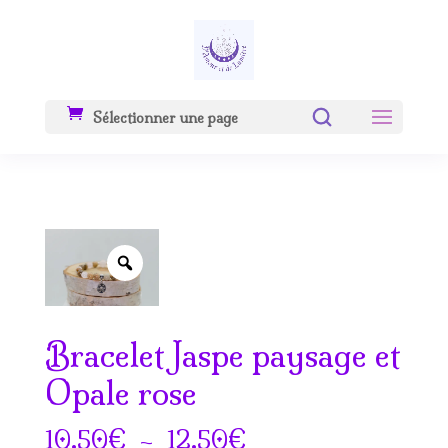
Sélectionner une page
Zoom
Bracelet Jaspe paysage et
Opale rose
Plage
€
–
€
10.50
12.50